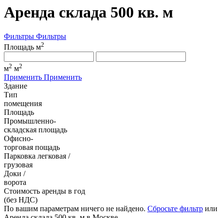
Аренда склада 500 кв. м
Фильтры
Фильтры
2
Площадь м
2
2
м
м
Применить
Применить
Здание
Тип
помещения
Площадь
Промышленно-
складская площадь
Офисно-
торговая пощадь
Парковка легковая /
грузовая
Доки /
ворота
Стоимость аренды в год
(без НДС)
По вашим параметрам ничего не найдено.
Сбросьте фильтр
или
Аренда склада 500 кв. м в Москве